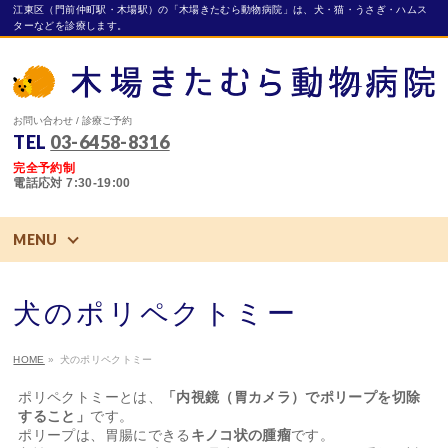
江東区（門前仲町駅・木場駅）の「木場きたむら動物病院」は、犬・猫・うさぎ・ハムス
ターなどを診療します。
お問い合わせ / 診療ご予約
TEL
03-6458-8316
完全予約制
電話応対 7:30-19:00
MENU
犬のポリペクトミー
HOME
»
犬のポリペクトミー
ポリペクトミーとは、
「内視鏡（胃カメラ）でポリープを切除
すること」
です。
ポリープは、胃腸にできる
キノコ状の腫瘤
です。