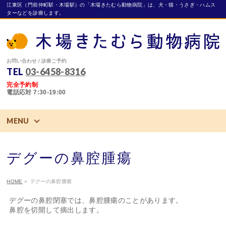
江東区（門前仲町駅・木場駅）の「木場きたむら動物病院」は、犬・猫・うさぎ・ハムス
ターなどを診療します。
お問い合わせ / 診療ご予約
TEL
03-6458-8316
完全予約制
電話応対 7:30-19:00
MENU
デグーの鼻腔腫瘍
HOME
»
デグーの鼻腔腫瘍
デグーの鼻腔閉塞では、鼻腔腫瘍のことがあります。
鼻腔を切開して摘出します。