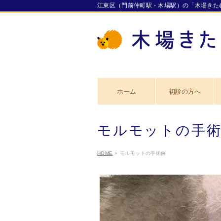
江東区（門前仲町駅・木場駅）の「木場きた
ホーム
初診の方へ
モルモットの手
HOME
»
モルモットの手術例