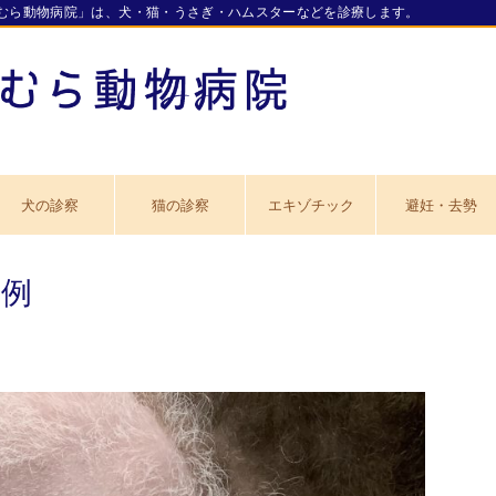
むら動物病院」は、犬・猫・うさぎ・ハムスターなどを診療します。
犬の診察
猫の診察
エキゾチック
避妊・去勢
術例